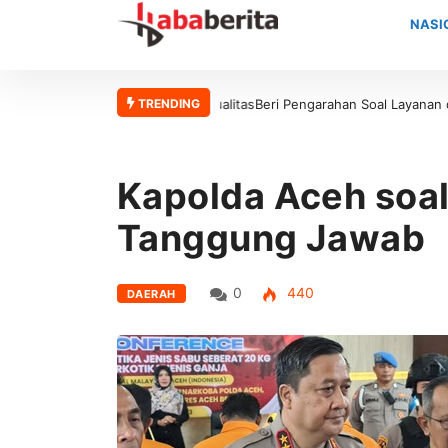
NASI
TRENDING
Beri Pengarahan Soal Layanan di Ka
Kapolda Aceh soa
Tanggung Jawab
0
440
DAERAH