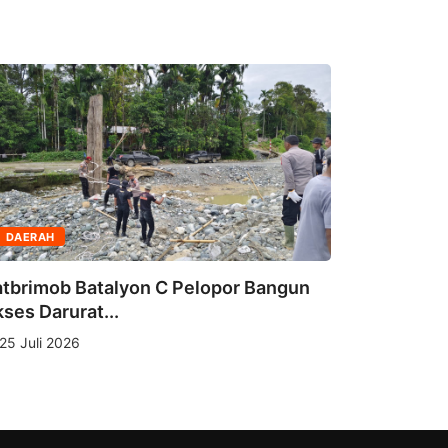
DAERAH
DAERAH
tbrimob Batalyon C Pelopor Bangun
Danyon C 
ses Darurat...
Aceh Tinja
25 Juli 2026
12 Juni 2