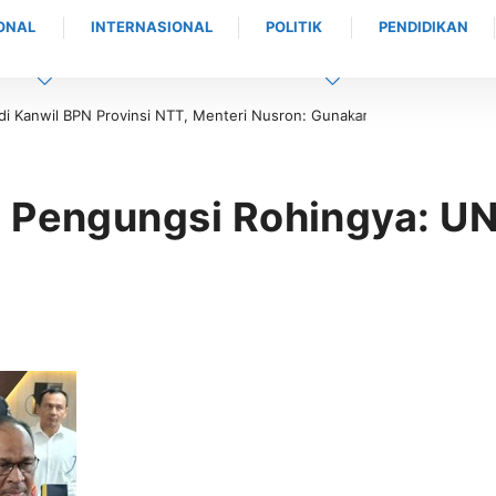
ONAL
INTERNASIONAL
POLITIK
PENDIDIKAN
nwil BPN Provinsi NTT, Menteri Nusron: Gunakan Sudut Pandang Masya
l Pengungsi Rohingya: U