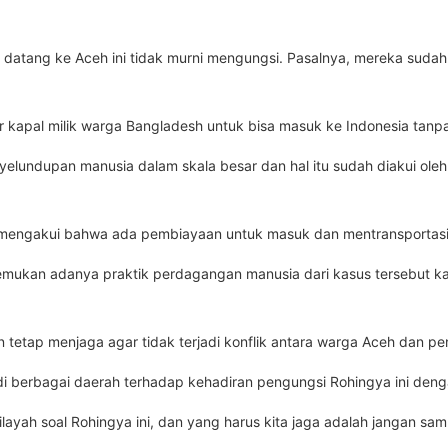
atang ke Aceh ini tidak murni mengungsi.
Pasalnya, mereka sudah
pal milik warga Bangladesh untuk bisa masuk ke Indonesia tanpa m
elundupan manusia dalam skala besar dan hal itu sudah diakui ole
mengakui bahwa ada pembiayaan untuk masuk dan mentransportasi ora
enemukan adanya praktik perdagangan manusia dari kasus tersebut k
 tetap menjaga agar tidak terjadi konflik antara warga Aceh dan p
 di berbagai daerah terhadap kehadiran pengungsi Rohingya ini deng
ah soal Rohingya ini, dan yang harus kita jaga adalah jangan sampa