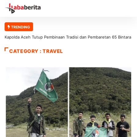
TRENDING
retan 65 Bintara
Soal Penertiban Tambang Ilegal, eks presiden mahasi
universitas abulyatama : Gubernur Aceh Jangan Asal 
CATEGORY : TRAVEL
Solusi!