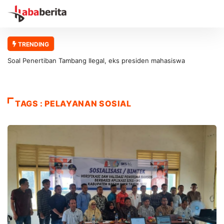
TRENDING
Soal Penertiban Tambang Ilegal, eks presiden mahasiswa
universitas abulyatama : Gubernur Aceh Jangan Asal Bicara Tanpa
Solusi!
TAGS : PELAYANAN SOSIAL