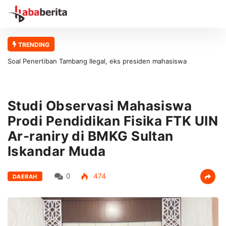
TRENDING
Soal Penertiban Tambang Ilegal, eks presiden mahasiswa
universitas abulyatama : Gubernur Aceh Jangan Asal Bicara Tanpa
Solusi!
Studi Observasi Mahasiswa
Prodi Pendidikan Fisika FTK UIN
Ar-raniry di BMKG Sultan
Iskandar Muda
0
474
DAERAH