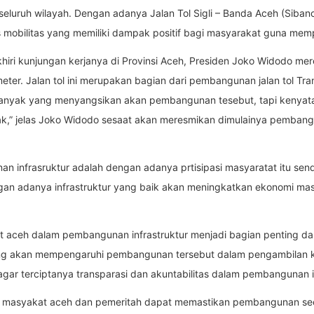
eluruh wilayah. Dengan adanya Jalan Tol Sigli – Banda Aceh (Siban
s mobilitas yang memiliki dampak positif bagi masyarakat guna memp
ri kunjungan kerjanya di Provinsi Aceh, Presiden Joko Widodo mer
meter. Jalan tol ini merupakan bagian dari pembangunan jalan tol Tr
yak yang menyangsikan akan pembangunan tesebut, tapi kenyataanny
k,” jelas Joko Widodo sesaat akan meresmikan dimulainya pembangun
n infrasruktur adalah dengan adanya prtisipasi masyaratat itu sen
an adanya infrastruktur yang baik akan meningkatkan ekonomi m
at aceh dalam pembangunan infrastruktur menjadi bagian penting d
ng akan mempengaruhi pembangunan tersebut dalam pengambilan kep
ar terciptanya transparasi dan akuntabilitas dalam pembangunan in
ara masyakat aceh dan pemeritah dapat memastikan pembangunan sec