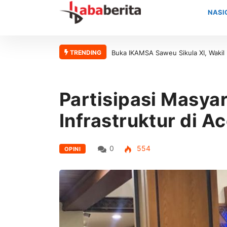
NASI
TRENDING
 Apresiasi Kontribusi Alumni MAN 1 Aceh Barat bagi Generasi Muda
Buka
Partisipasi Masy
Infrastruktur di A
0
554
OPINI