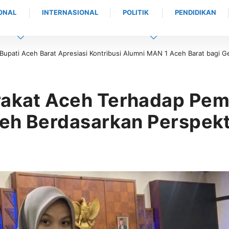
ONAL
INTERNASIONAL
POLITIK
PENDIDIKAN
n Sekedar Menutup Bimtek, BDK Provinsi Aceh Perkuat Fondasi Pelatiha
arakat Aceh Terhadap P
ceh Berdasarkan Perspekti