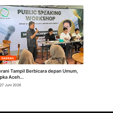
DAERAH
OPINI
rani Tampil Berbicara depan Umum,
pka Aceh...
Pendidika
27 Juni 2026
Realitas G
19 Juni 2