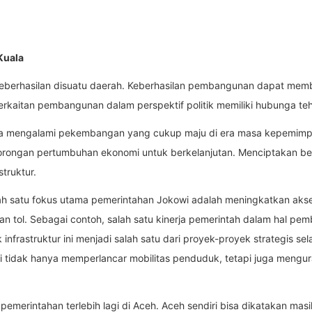
 Kuala
eberhasilan disuatu daerah. Keberhasilan pembangunan dapat mem
Keterkaitan pembangunan dalam perspektif politik memiliki hubunga te
ia mengalami pekembangan yang cukup maju di era masa kepemimpi
orongan pertumbuhan ekonomi untuk berkelanjutan. Menciptakan berb
truktur.
ah satu fokus utama pemerintahan Jokowi adalah meningkatkan aksesib
an tol. Sebagai contoh, salah satu kinerja pemerintah dalam hal pe
nfrastruktur ini menjadi salah satu dari proyek-proyek strategis se
ini tidak hanya memperlancar mobilitas penduduk, tetapi juga mengur
pemerintahan terlebih lagi di Aceh. Aceh sendiri bisa dikatakan mas