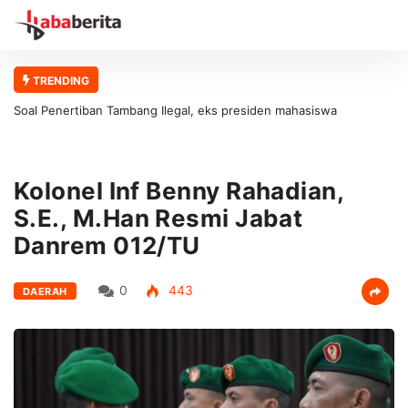
TRENDING
Soal Penertiban Tambang Ilegal, eks presiden mahasiswa
universitas abulyatama : Gubernur Aceh Jangan Asal Bicara Tanpa
Solusi!
Kolonel Inf Benny Rahadian,
S.E., M.Han Resmi Jabat
Danrem 012/TU
0
443
DAERAH