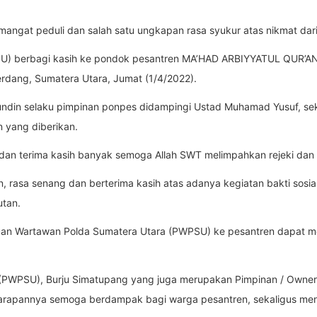
angat peduli dan salah satu ungkapan rasa syukur atas nikmat dari
SU) berbagi kasih ke pondok pesantren MA’HAD ARBIYYATUL QUR’A
erdang, Sumatera Utara, Jumat (1/4/2022).
ndin selaku pimpinan ponpes didampingi Ustad Muhamad Yusuf, se
 yang diberikan.
an terima kasih banyak semoga Allah SWT melimpahkan rejeki dan b
rasa senang dan berterima kasih atas adanya kegiatan bakti sosial
utan.
uan Wartawan Polda Sumatera Utara (PWPSU) ke pesantren dapat men
 (PWPSU), Burju Simatupang yang juga merupakan Pimpinan / Own
arapannya semoga berdampak bagi warga pesantren, sekaligus me