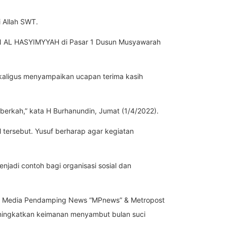
 Allah SWT.
N AL HASYIMYYAH di Pasar 1 Dusun Musyawarah
kaligus menyampaikan ucapan terima kasih
erkah,” kata H Burhanundin, Jumat (1/4/2022).
 tersebut. Yusuf berharap agar kegiatan
jadi contoh bagi organisasi sosial dan
er Media Pendamping News “MPnews” & Metropost
ningkatkan keimanan menyambut bulan suci