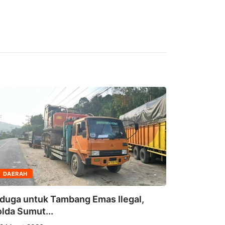
DAERAH
DAERAH
duga untuk Tambang Emas Ilegal,
lda Sumut...
Menteri N