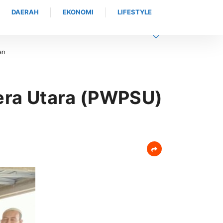
DAERAH
EKONOMI
LIFESTYLE
n Tradisi dan Pembaretan 65 Bintara Remaja Satbrimob Polda Aceh
era Utara (PWPSU)