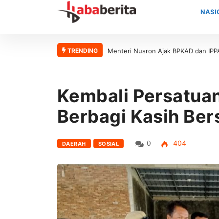
NASI
TRENDING
Menteri Nusron Ajak BPKAD dan IPPAT Se-Jateng Perkuat Sinergi 
Kembali Persatua
Berbagi Kasih Be
0
404
DAERAH
SOSIAL