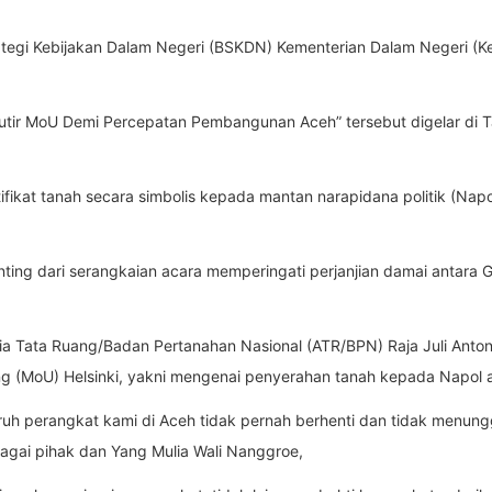
tegi Kebijakan Dalam Negeri (BSKDN) Kementerian Dalam Negeri (K
utir MoU Demi Percepatan Pembangunan Aceh” tersebut digelar di 
fikat tanah secara simbolis kepada mantan narapidana politik (Nap
nting dari serangkaian acara memperingati perjanjian damai antara
a Tata Ruang/Badan Pertanahan Nasional (ATR/BPN) Raja Juli Anton
(MoU) Helsinki, yakni mengenai penyerahan tanah kepada Napol a
ruh perangkat kami di Aceh tidak pernah berhenti dan tidak menun
bagai pihak dan Yang Mulia Wali Nanggroe,