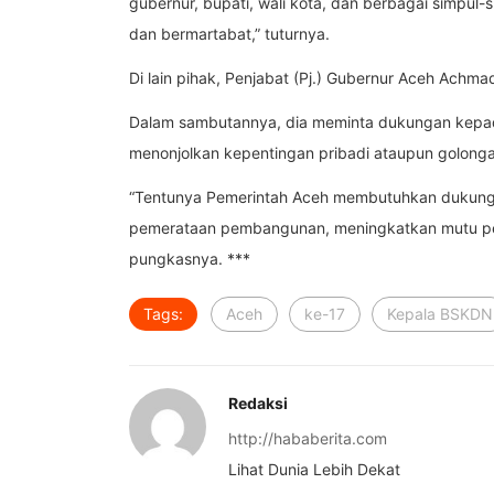
gubernur, bupati, wali kota, dan berbagai simpul-s
dan bermartabat,” tuturnya.
Di lain pihak, Penjabat (Pj.) Gubernur Aceh Ach
Dalam sambutannya, dia meminta dukungan kepad
menonjolkan kepentingan pribadi ataupun golonga
“Tentunya Pemerintah Aceh membutuhkan dukunga
pemerataan pembangunan, meningkatkan mutu pen
pungkasnya. ***
Tags:
Aceh
ke-17
Kepala BSKDN
Redaksi
http://hababerita.com
Lihat Dunia Lebih Dekat