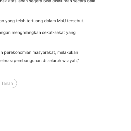
 hak atas lahan segera bisa disalurkan secara baik
an yang telah tertuang dalam MoU tersebut.
engan menghilangkan sekat-sekat yang
kan perekonomian masyarakat, melakukan
erasi pembangunan di seluruh wilayah,”
t Tanah