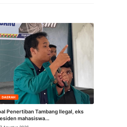
DAERAH
DAERAH
Bukan Se
al Penertiban Tambang Ilegal, eks
Provinsi A
esiden mahasiswa...
6 Agustus