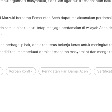
impul organisasi masyarakat, tidak lain agar bukti kesepakatan baik
mad Marzuki berharap Pemerintah Aceh dapat melaksanakan perdamai
a semua pihak untuk tetap menjaga perdamaian di wilayah Aceh d
n.
n berbagai pihak, dan akan terus bekerja keras untuk meningkat
didikan, memperkuat derajat kesehatan masyarakat dan mengaksel
Korban Konflik
Peringatan Hari Damai Aceh
Sertifika