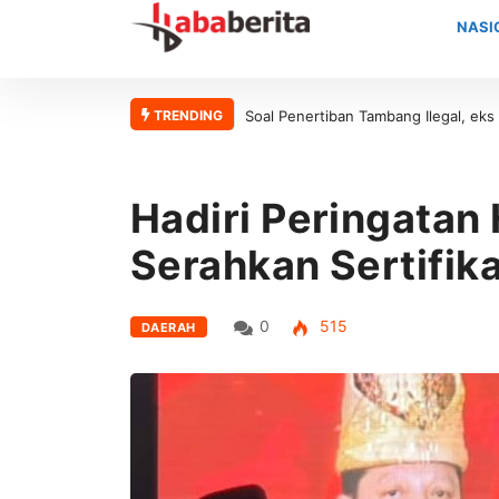
NASI
TRENDING
oal Penertiban Tambang Ilegal, eks presiden mahasiswa universitas abu
Hadiri Peringatan
Serahkan Sertifik
0
515
DAERAH