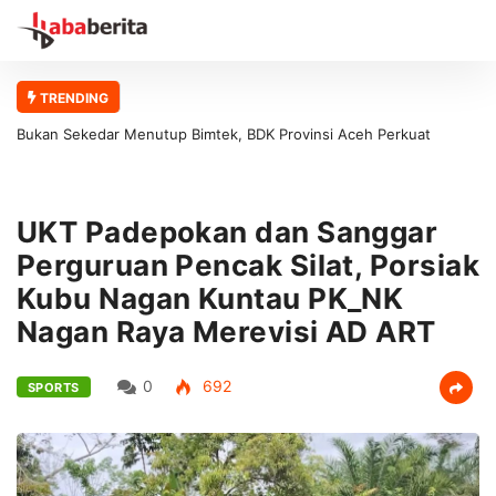
TRENDING
Bukan Sekedar Menutup Bimtek, BDK Provinsi Aceh Perkuat
Ber
Fondasi Pelatihan Berkualitas
Nus
UKT Padepokan dan Sanggar
Perguruan Pencak Silat, Porsiak
Kubu Nagan Kuntau PK_NK
Nagan Raya Merevisi AD ART
0
692
SPORTS