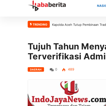
NASI
TRENDING
etan 65 Bintara Remaja Satbrimob Polda Aceh
Soal Penertiban Tambang I
Aceh Jangan Asal Bicara T
Tujuh Tahun Menya
Terverifikasi Adm
0
489
DAERAH