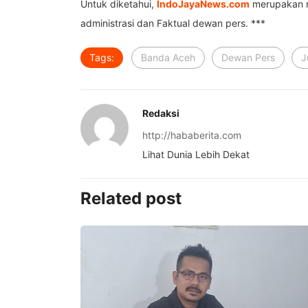
Untuk diketahui,
IndoJayaNews.com
merupakan med
administrasi dan Faktual dewan pers. ***
Tags:
Banda Aceh
Dewan Pers
J
Redaksi
http://hababerita.com
Lihat Dunia Lebih Dekat
Related post