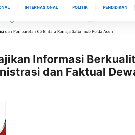
ONAL
INTERNASIONAL
POLITIK
PENDIDIKAN
legal, eks presiden mahasiswa universitas abulyatama : Gubernur
anpa Solusi!
jikan Informasi Berkual
inistrasi dan Faktual Dew