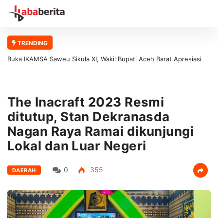
TRENDING
Buka IKAMSA Saweu Sikula XI, Wakil Bupati Aceh Barat Apresiasi
Buk
Kontribusi Alumni MAN 1 Aceh Barat bagi Generasi Muda
Fon
The Inacraft 2023 Resmi
ditutup, Stan Dekranasda
Nagan Raya Ramai dikunjungi
Lokal dan Luar Negeri
0
355
DAERAH