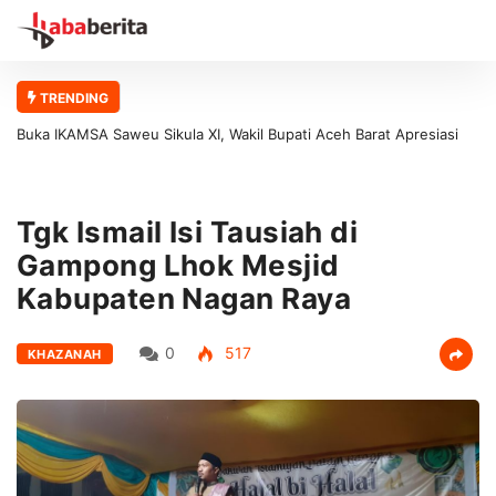
TRENDING
Buka IKAMSA Saweu Sikula XI, Wakil Bupati Aceh Barat Apresiasi
Kontribusi Alumni MAN 1 Aceh Barat bagi Generasi Muda
Tgk Ismail Isi Tausiah di
Gampong Lhok Mesjid
Kabupaten Nagan Raya
0
517
KHAZANAH