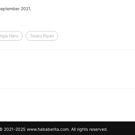
September 2021.
ngis Haru
Teuku Riyan
© 2021-2025 www.hababerita.com. All rights reserved.