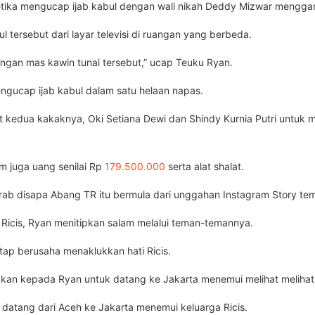
tika mengucap ijab kabul dengan wali nikah Deddy Mizwar menggant
l tersebut dari layar televisi di ruangan yang berbeda.
dengan mas kawin tunai tersebut,” ucap Teuku Ryan.
ngucap ijab kabul dalam satu helaan napas.
emput kedua kakaknya, Oki Setiana Dewi dan Shindy Kurnia Putri untu
m juga uang senilai Rp
179.500.000
serta alat shalat.
rab disapa Abang TR itu bermula dari unggahan Instagram Story tema
Ricis, Ryan menitipkan salam melalui teman-temannya.
etap berusaha menaklukkan hati Ricis.
akan kepada Ryan untuk datang ke Jakarta menemui melihat melihat
 datang dari Aceh ke Jakarta menemui keluarga Ricis.