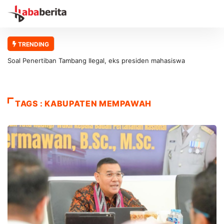
TRENDING
Soal Penertiban Tambang Ilegal, eks presiden mahasiswa
universitas abulyatama : Gubernur Aceh Jangan Asal Bicara Tanpa
Solusi!
TAGS : KABUPATEN MEMPAWAH