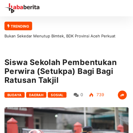
TRENDING
Bukan Sekedar Menutup Bimtek, BDK Provinsi Aceh Perkuat
Fondasi Pelatihan Berkualitas
Siswa Sekolah Pembentukan
Perwira (Setukpa) Bagi Bagi
Ratusan Takjil
0
739
BUDAYA
DAERAH
SOSIAL