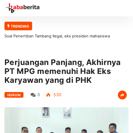
TRENDING
Soal Penertiban Tambang Ilegal, eks presiden mahasiswa
universitas abulyatama : Gubernur Aceh Jangan Asal Bicara Tanpa
Solusi!
Perjuangan Panjang, Akhirnya
PT MPG memenuhi Hak Eks
Karyawan yang di PHK
0
530
HUKUM