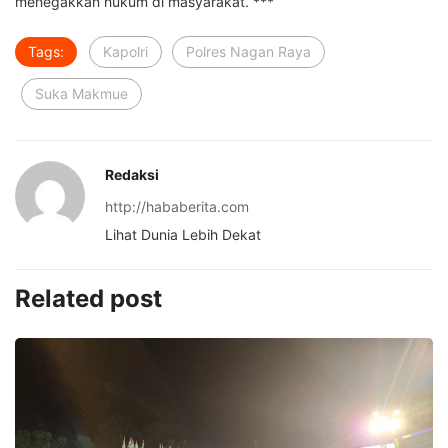
menegakkan hukum di masyarakat. ***
Tags:
Kapolri
Polres Nagan Raya
Suka Makmue
Redaksi
http://hababerita.com
Lihat Dunia Lebih Dekat
Related post