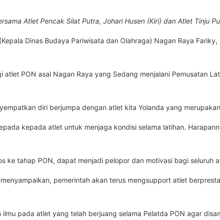
ma Atlet Pencak Silat Putra, Johari Husen (Kiri) dan Atlet Tinju Pu
Kepala Dinas Budaya Pariwisata dan Olahraga) Nagan Raya Fariky, SE
gi atlet PON asal Nagan Raya yang Sedang menjalani Pemusatan Lati
mpatkan diri berjumpa dengan atlet kita Yolanda yang merupakan atlet
pada kepada atlet untuk menjaga kondisi selama latihan. Harapann
olos ke tahap PON, dapat menjadi pelopor dan motivasi bagi seluruh a
menyampaikan, pemerintah akan terus mengsupport atlet berprestasi
lmu pada atlet yang telah berjuang selama Pelatda PON agar disam