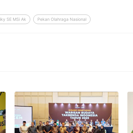
iky SE MSi Ak
Pekan Olahraga Nasional