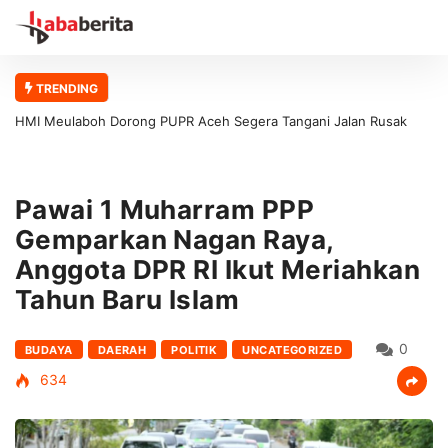
TRENDING
HMI Meulaboh Dorong PUPR Aceh Segera Tangani Jalan Rusak
Meulaboh–Kaway XVI
Pawai 1 Muharram PPP
Gemparkan Nagan Raya,
Anggota DPR RI Ikut Meriahkan
Tahun Baru Islam
0
BUDAYA
DAERAH
POLITIK
UNCATEGORIZED
634