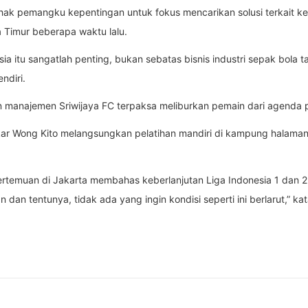
hak pemangku kepentingan untuk fokus mencarikan solusi terkait keb
 Timur beberapa waktu lalu.
ia itu sangatlah penting, bukan sebatas bisnis industri sepak bola 
ndiri.
an manajemen Sriwijaya FC terpaksa meliburkan pemain dari agenda p
skar Wong Kito melangsungkan pelatihan mandiri di kampung halam
rtemuan di Jakarta membahas keberlanjutan Liga Indonesia 1 dan 2.
n dan tentunya, tidak ada yang ingin kondisi seperti ini berlarut,” ka