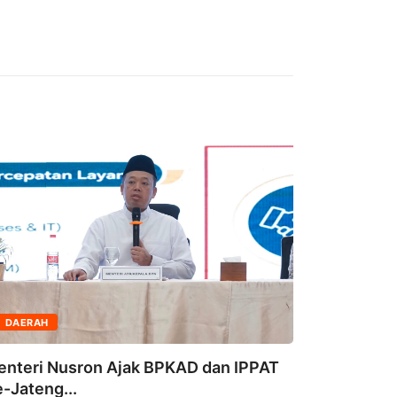
DAERAH
DAERAH
Kapolda A
dan Pemba
enteri Nusron Ajak BPKAD dan IPPAT
7 Agustus
-Jateng...