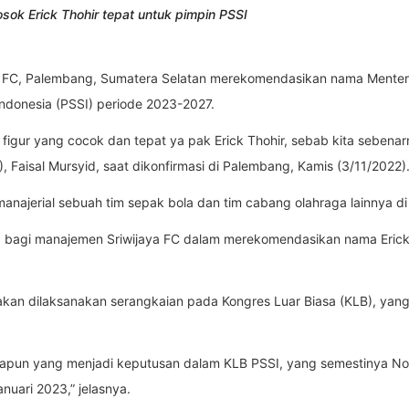
osok Erick Thohir tepat untuk pimpin PSSI
a FC, Palembang, Sumatera Selatan merekomendasikan nama Menteri 
ndonesia (PSSI) periode 2023-2027.
figur yang cocok dan tepat ya pak Erick Thohir, sebab kita sebena
, Faisal Mursyid, saat dikonfirmasi di Palembang, Kamis (3/11/2022)
anajerial sebuah tim sepak bola dan tim cabang olahraga lainnya di t
a bagi manajemen Sriwijaya FC dalam merekomendasikan nama Erick
 akan dilaksanakan serangkaian pada Kongres Luar Biasa (KLB), ya
papun yang menjadi keputusan dalam KLB PSSI, yang semestinya N
uari 2023,” jelasnya.