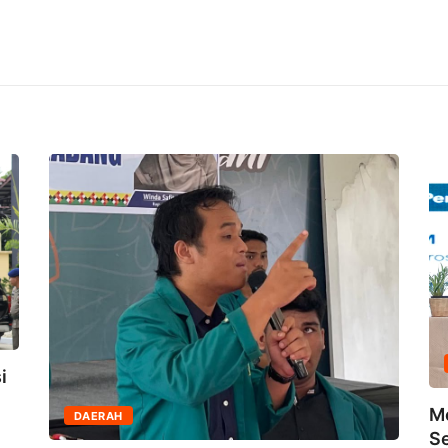
i
M
DAERAH
Se