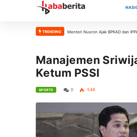
NASI
TRENDING
Menteri Nusron Ajak BPKAD dan IPPAT Se-Ja
Manajemen Sriwij
Ketum PSSI
0
546
SPORTS