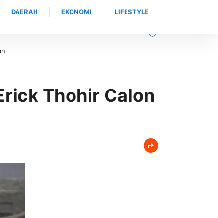
DAERAH
EKONOMI
LIFESTYLE
da Aceh Tutup Pembinaan Tradisi dan Pembaretan 65 Bintara Remaja Sa
rick Thohir Calon