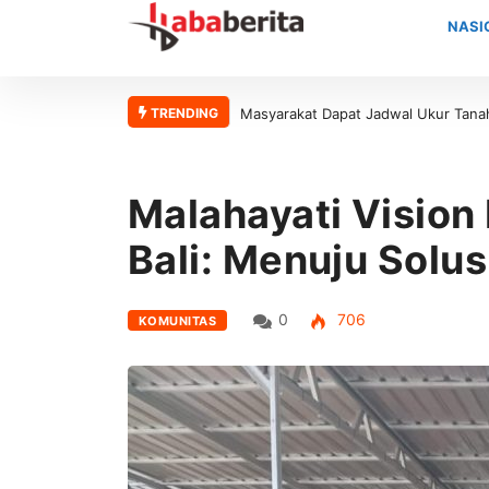
NASI
TRENDING
kur Tanah yang Lebih Jelas Berkat Layanan Pengukuran Terjadwal
Buka 
Aceh
Malahayati Vision 
Bali: Menuju Solus
0
706
KOMUNITAS