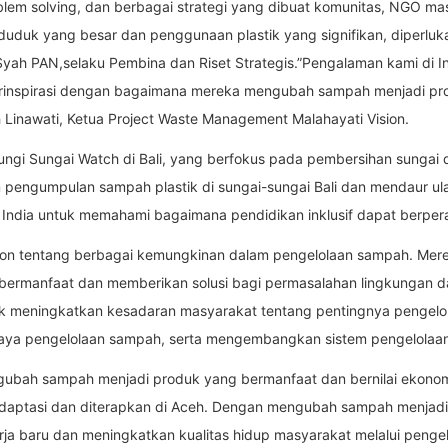
problem solving, dan berbagai strategi yang dibuat komunitas, NGO 
duduk yang besar dan penggunaan plastik yang signifikan, diperluk
Syah PAN,selaku Pembina dan Riset Strategis.”Pengalaman kami di 
rinspirasi dengan bagaimana mereka mengubah sampah menjadi pr
 Linawati, Ketua Project Waste Management Malahayati Vision.
njungi Sungai Watch di Bali, yang berfokus pada pembersihan sungai
ngumpulan sampah plastik di sungai-sungai Bali dan mendaur ulan
i India untuk memahami bagaimana pendidikan inklusif dapat berpe
ion tentang berbagai kemungkinan dalam pengelolaan sampah. Mere
ermanfaat dan memberikan solusi bagi permasalahan lingkungan da
tuk meningkatkan kesadaran masyarakat tentang pentingnya pengelo
aya pengelolaan sampah, serta mengembangkan sistem pengelolaan s
engubah sampah menjadi produk yang bermanfaat dan bernilai ekonom
iadaptasi dan diterapkan di Aceh. Dengan mengubah sampah menjad
ja baru dan meningkatkan kualitas hidup masyarakat melalui penge