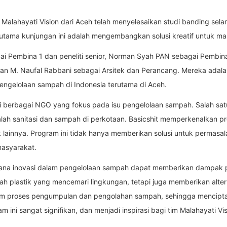
Malahayati Vision dari Aceh telah menyelesaikan studi banding selam
 utama kunjungan ini adalah mengembangkan solusi kreatif untuk ma
gai Pembina 1 dan peneliti senior, Norman Syah PAN sebagai Pembina 
dan M. Naufal Rabbani sebagai Arsitek dan Perancang. Mereka adal
ngelolaan sampah di Indonesia terutama di Aceh.
gi berbagai NGO yang fokus pada isu pengelolaan sampah. Salah sat
ah sanitasi dan sampah di perkotaan. Basicshit memperkenalkan pro
 lainnya. Program ini tidak hanya memberikan solusi untuk permasa
masyarakat.
na inovasi dalam pengelolaan sampah dapat memberikan dampak posi
 plastik yang mencemari lingkungan, tetapi juga memberikan alterna
lam proses pengumpulan dan pengolahan sampah, sehingga mencip
 ini sangat signifikan, dan menjadi inspirasi bagi tim Malahayati 