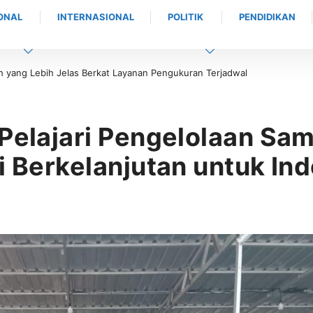
ONAL
INTERNASIONAL
POLITIK
PENDIDIKAN
IKAMSA Saweu Sikula XI, Wakil Bupati Aceh Barat Apresiasi Kontribusi 
 Barat bagi Generasi Muda
Pelajari Pengelolaan Sam
i Berkelanjutan untuk In