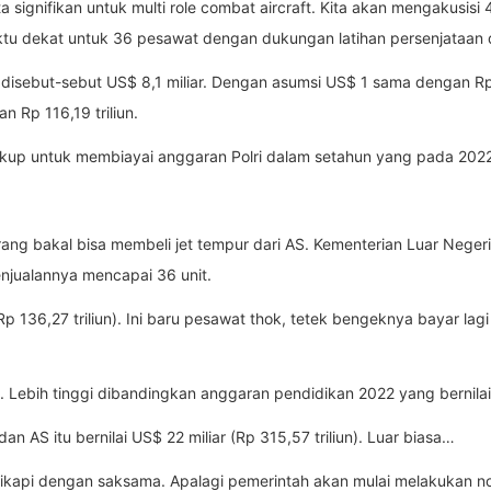
 signifikan untuk multi role combat aircraft. Kita akan mengakusisi 
tu dekat untuk 36 pesawat dengan dukungan latihan persenjataan d
tu disebut-sebut US$ 8,1 miliar. Dengan asumsi US$ 1 sama dengan Rp
n Rp 116,19 triliun.
ukup untuk membiayai anggaran Polri dalam setahun yang pada 2022 be
arang bakal bisa membeli jet tempur dari AS. Kementerian Luar Negeri
enjualannya mencapai 36 unit.
 (Rp 136,27 triliun). Ini baru pesawat thok, tetek bengeknya bayar lagi 
g. Lebih tinggi dibandingkan anggaran pendidikan 2022 yang bernilai 
an AS itu bernilai US$ 22 miliar (Rp 315,57 triliun). Luar biasa…
disikapi dengan saksama. Apalagi pemerintah akan mulai melakukan 