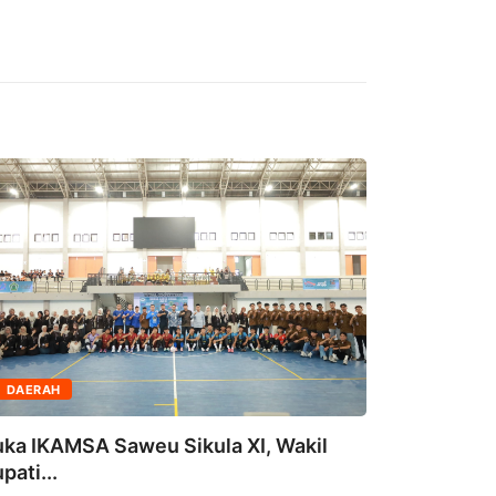
DAERAH
DAERAH
ka IKAMSA Saweu Sikula XI, Wakil
pati...
Bukan Se