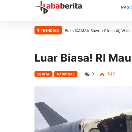
NASI
TRENDING
Buka IKAMSA Saweu Sikula XI, Wakil Bupati Aceh Barat Apresiasi Kont
Luar Biasa! RI Mau
0
546
BERITA
NASIONAL