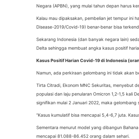
Negara (APBN), yang mulai tahun depan harus kem
Kalau mau dipaksakan, pembelian jet tempur ini h
Disease-2019/Covid-19) benar-benar bisa terkendal
Sekarang Indonesia (dan banyak negara lain) sed
Delta sehingga membuat angka kasus positif haria
Kasus Positif Harian Covid-19 di Indonesia (ora
Namun, ada perkiraan gelombang ini tidak akan b
Tirta Citradi, Ekonom MNC Sekuritas, menyebut de
populasi dan laju penularan Omicron 1,2-1,5 kali D
signifikan mulai 2 Januari 2022, maka gelombang
“Kasus kumulatif bisa mencapai 5,4-6,7 juta. Kas
Sementara menurut model yang dibangun Bahana Se
mencapai 81.088-86.452 orang dalam sehari.