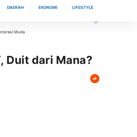
DAERAH
EKONOMI
LIFESTYLE
p Bimtek, BDK Provinsi Aceh Perkuat Fondasi Pelatihan Berkualitas
, Duit dari Mana?