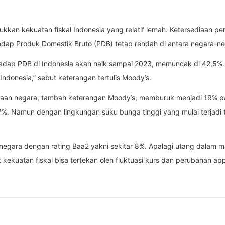
an kekuatan fiskal Indonesia yang relatif lemah. Ketersediaan pem
adap Produk Domestik Bruto (PDB) tetap rendah di antara negara-n
dap PDB di Indonesia akan naik sampai 2023, memuncak di 42,5%. Mes
l Indonesia,” sebut keterangan tertulis Moody’s.
maan negara, tambah keterangan Moody’s, memburuk menjadi 19% 
%. Namun dengan lingkungan suku bunga tinggi yang mulai terjadi
-negara dengan rating Baa2 yakni sekitar 8%. Apalagi utang dalam m
 kekuatan fiskal bisa tertekan oleh fluktuasi kurs dan perubahan app