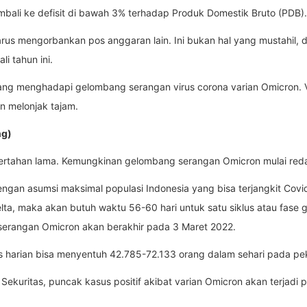
bali ke defisit di bawah 3% terhadap Produk Domestik Bruto (PDB).
arus mengorbankan pos anggaran lain. Ini bukan hal yang mustahil, 
i tahun ini.
ang menghadapi gelombang serangan virus corona varian Omicron. Va
n melonjak tajam.
ng)
ertahan lama. Kemungkinan gelombang serangan Omicron mulai reda 
ngan asumsi maksimal populasi Indonesia yang bisa terjangkit Covid
elta, maka akan butuh waktu 56-60 hari untuk satu siklus atau fase g
 serangan Omicron akan berakhir pada 3 Maret 2022.
us harian bisa menyentuh 42.785-72.133 orang dalam sehari pada peka
kuritas, puncak kasus positif akibat varian Omicron akan terjadi 