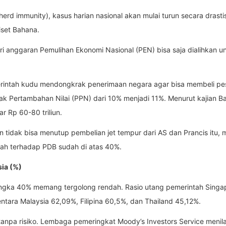
erd immunity), kasus harian nasional akan mulai turun secara drastis
iset Bahana.
ri anggaran Pemulihan Ekonomi Nasional (PEN) bisa saja dialihkan un
rintah kudu mendongkrak penerimaan negara agar bisa membeli pes
ak Pertambahan Nilai (PPN) dari 10% menjadi 11%. Menurut kajian Ba
 Rp 60-80 triliun.
 tidak bisa menutup pembelian jet tempur dari AS dan Prancis itu,
ntah terhadap PDB sudah di atas 40%.
ia (%)
ngka 40% memang tergolong rendah. Rasio utang pemerintah Sing
ntara Malaysia 62,09%, Filipina 60,5%, dan Thailand 45,12%.
npa risiko. Lembaga pemeringkat Moody’s Investors Service menilai 