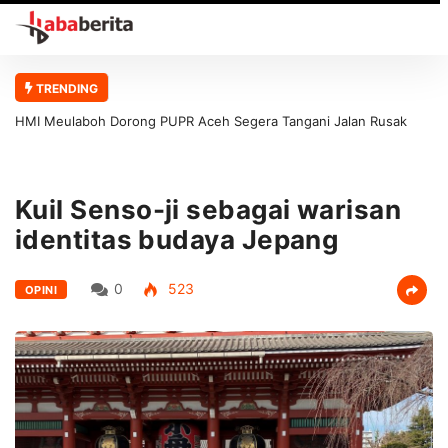
TRENDING
HMI Meulaboh Dorong PUPR Aceh Segera Tangani Jalan Rusak
Meulaboh–Kaway XVI
Kuil Senso-ji sebagai warisan
identitas budaya Jepang
0
523
OPINI