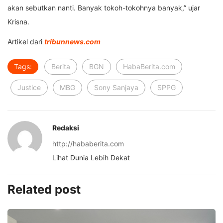
akan sebutkan nanti. Banyak tokoh-tokohnya banyak,” ujar
Krisna.
Artikel dari
tribunnews.com
Tags:
Berita
BGN
HabaBerita.com
Justice
MBG
Sony Sanjaya
SPPG
Redaksi
http://hababerita.com
Lihat Dunia Lebih Dekat
Related post