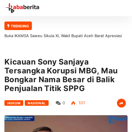
TRENDING
Buka IKAMSA Saweu Sikula XI, Wakil Bupati Aceh Barat Apresiasi
Buk
Kontribusi Alumni MAN 1 Aceh Barat bagi Generasi Muda
Fon
Kicauan Sony Sanjaya
Tersangka Korupsi MBG, Mau
Bongkar Nama Besar di Balik
Penjualan Titik SPPG
0
101
HUKUM
NASIONAL