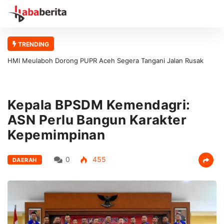
TRENDING
HMI Meulaboh Dorong PUPR Aceh Segera Tangani Jalan Rusak
Meulaboh–Kaway XVI
Kepala BPSDM Kemendagri:
ASN Perlu Bangun Karakter
Kepemimpinan
0
455
DAERAH