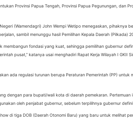
ukan Provinsi Papua Tengah, Provinsi Papua Pegunungan, dan Pro
m Negeri (Wamendagri) John Wempi Wetipo menegaskan, pihaknya b
 berjalan, sambil menunggu hasil Pemilihan Kepala Daerah (Pilkada) 2
 membangun fondasi yang kuat, sehingga pemilihan gubernur definit
rintah pusat,” katanya usai menghadiri Rapat Kerja Wilayah I GKII 
akan ada regulasi turunan berupa Peraturan Pemerintah (PP) untuk
ung dengan para bupati/wali kota di daerah pemekaran. Pertemuan i
unakan oleh penjabat gubernur, sebelum terpilihnya gubernur definiti
show di tiga DOB (Daerah Otonomi Baru) yang baru untuk melihat p