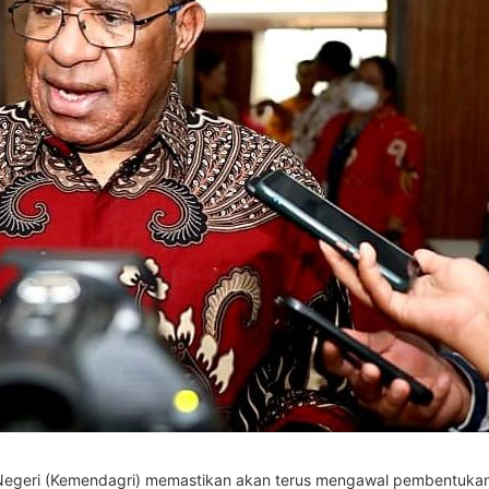
egeri (Kemendagri) memastikan akan terus mengawal pembentukan tig