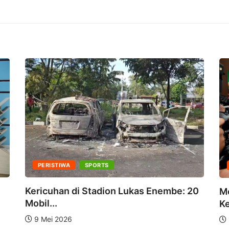
PERISTIWA
SPORTS
Kericuhan di Stadion Lukas Enembe: 20
M
Mobil...
Ke
9 Mei 2026