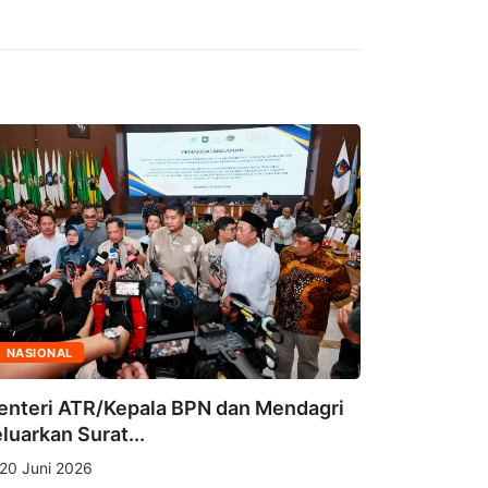
DAERAH
NASIONAL
Miliki Ci
enteri ATR/Kepala BPN dan Mendagri
Asal, Putr
luarkan Surat...
18 Juni 2
20 Juni 2026