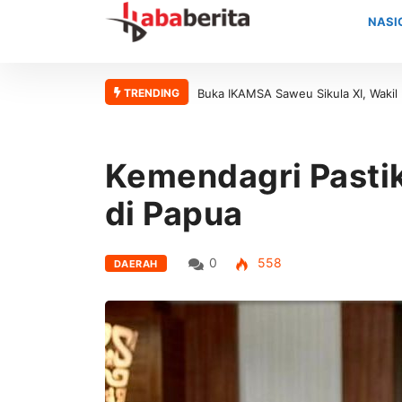
NASI
TRENDING
Buka IKAMSA Saweu Sikula XI, Wakil Bupati Aceh Barat Apresia
Kemendagri Pasti
di Papua
0
558
DAERAH