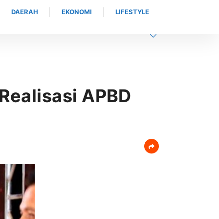
DAERAH
EKONOMI
LIFESTYLE
ng Ilegal, eks presiden mahasiswa universitas abulyatama : Gubernur
ra Tanpa Solusi!
Realisasi APBD