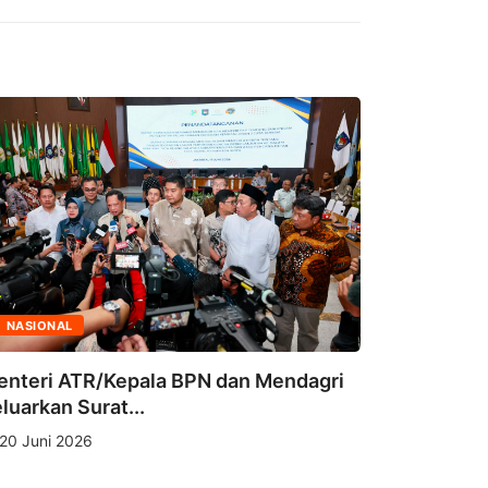
NASIONAL
NASIONAL
Bidhumas 
enteri ATR/Kepala BPN dan Mendagri
Pengharga
luarkan Surat...
15 April 2
20 Juni 2026