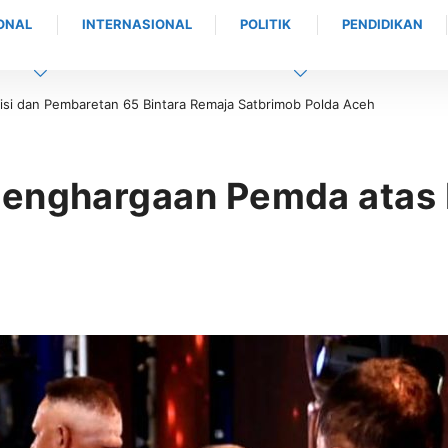
ONAL
INTERNASIONAL
POLITIK
PENDIDIKAN
baretan 65 Bintara Remaja Satbrimob Polda Aceh
Soal Penertiban Tamba
Aceh Jangan Asal Bica
Penghargaan Pemda atas 