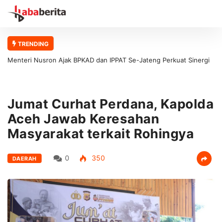
TRENDING
Menteri Nusron Ajak BPKAD dan IPPAT Se-Jateng Perkuat Sinergi
Kap
Wujudkan Transformasi Layanan Pertanahan
Rem
Jumat Curhat Perdana, Kapolda
Aceh Jawab Keresahan
Masyarakat terkait Rohingya
0
350
DAERAH