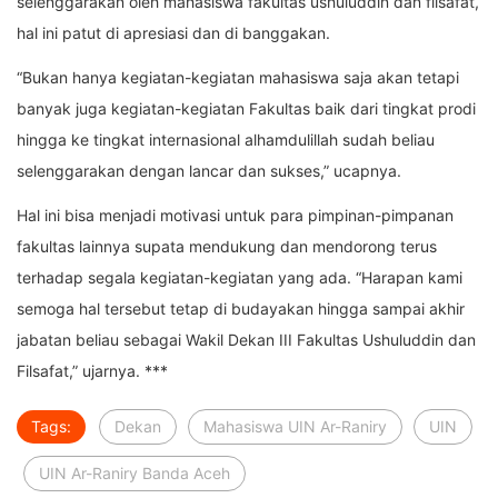
selenggarakan oleh mahasiswa fakultas ushuluddin dan filsafat,
hal ini patut di apresiasi dan di banggakan.
“Bukan hanya kegiatan-kegiatan mahasiswa saja akan tetapi
banyak juga kegiatan-kegiatan Fakultas baik dari tingkat prodi
hingga ke tingkat internasional alhamdulillah sudah beliau
selenggarakan dengan lancar dan sukses,” ucapnya.
Hal ini bisa menjadi motivasi untuk para pimpinan-pimpanan
fakultas lainnya supata mendukung dan mendorong terus
terhadap segala kegiatan-kegiatan yang ada. “Harapan kami
semoga hal tersebut tetap di budayakan hingga sampai akhir
jabatan beliau sebagai Wakil Dekan III Fakultas Ushuluddin dan
Filsafat,” ujarnya. ***
Tags:
Dekan
Mahasiswa UIN Ar-Raniry
UIN
UIN Ar-Raniry Banda Aceh