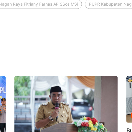
 Nagan Raya Fitriany Farhas AP SSos MSi
PUPR Kabupaten Nag
B