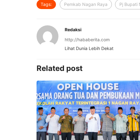
Tags:
Pemkab Nagan Raya
Pj Bupati
Redaksi
http://hababerita.com
Lihat Dunia Lebih Dekat
Related post
Perbup