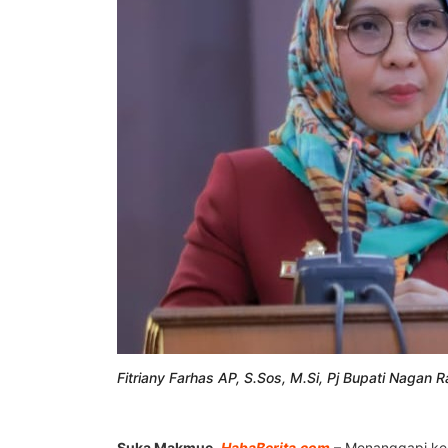
Fitriany Farhas AP, S.Sos, M.Si, Pj Bupati Nagan 
Suka Makmue,
HabaBerita.com
– Menanggapi kel