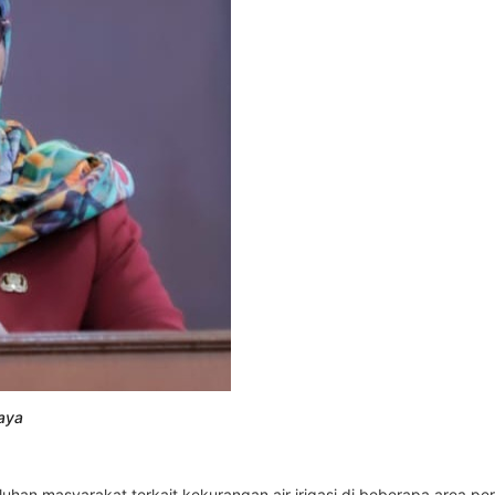
Raya
uhan masyarakat terkait kekurangan air irigasi di beberapa area 