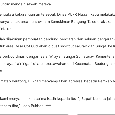
r untuk mengairi sawah mereka.
mengatasi kekurangan air tersebut, Dinas PUPR Nagan Raya melak
taranya untuk area persawahan Kemukiman Bungong Taloe dilakukan 
intake.
lah dilakukan pembuatan bendung pengarah dan saluran pengarah da
 area Desa Cot Gud akan dibuat shortcut saluran dari Sungai ke In
a berkoordinasi dengan Balai Wilayah Sungai Sumatera-I Kementeria
melayani air irigasi di area persawahan dari Kecamatan Beutong hin
t.
amatan Beutong, Bukhari menyampaikan apresiasi kepada Pemkab 
ami menyampaikan terima kasih kepada Ibu Pj Bupati beserta jajara
anam tiba,” ucap Bukhari. ***