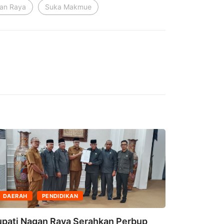
an Raya
Suka Makmue
DAERAH
PENDIDIKAN
upati Nagan Raya Serahkan Perbup