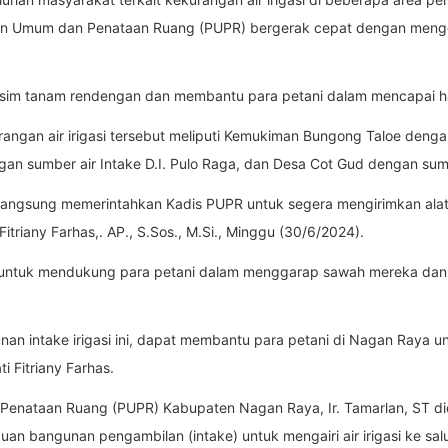
jaan Umum dan Penataan Ruang (PUPR) bergerak cepat dengan menge
usim tanam rendengan dan membantu para petani dalam mencapai ha
an air irigasi tersebut meliputi Kemukiman Bungong Taloe dengan s
n sumber air Intake D.I. Pulo Raga, dan Desa Cot Gud dengan sumber
a langsung memerintahkan Kadis PUPR untuk segera mengirimkan a
, Fitriany Farhas,. AP., S.Sos., M.Si., Minggu (30/6/2024).
kan untuk mendukung para petani dalam menggarap sawah mereka d
an intake irigasi ini, dapat membantu para petani di Nagan Raya 
i Fitriany Farhas.
Penataan Ruang (PUPR) Kabupaten Nagan Raya, Ir. Tamarlan, ST did
 bangunan pengambilan (intake) untuk mengairi air irigasi ke sal