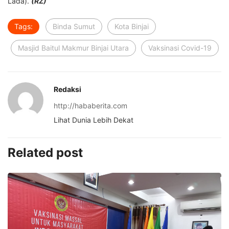
Lada).
(RZ)
Tags:
Binda Sumut
Kota Binjai
Masjid Baitul Makmur Binjai Utara
Vaksinasi Covid-19
Redaksi
http://hababerita.com
Lihat Dunia Lebih Dekat
Related post