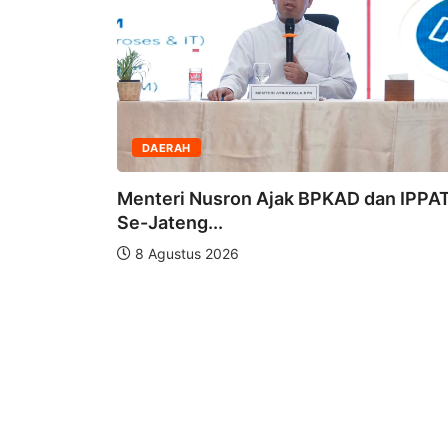
DAERAH
Kapolda Aceh Tutup P
dan Pembaretan...
on Ajak BPKAD dan IPPAT
7 Agustus 2026
6