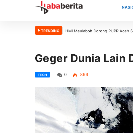
NASI
TRENDING
HMI Meulaboh Dorong PUPR Aceh Se
Geger Dunia Lain 
0
866
TECH