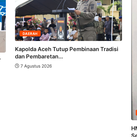
embinaan Tradisi
DAERAH
HMI Meulaboh Dorong PUPR 
Segera Tangani...