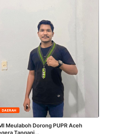
DAERAH
Menteri Nusron Ajak BPKAD dan IPP
Se-Jateng...
8 Agustus 2026
Aceh