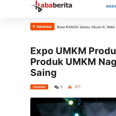
NASI
TRENDING
Buka IKAMSA Saweu Sikula XI, Wakil Bupati Aceh Barat Apresiasi Kont
Expo UMKM Produk 
Produk UMKM Naga
Saing
0
371
DAERAH