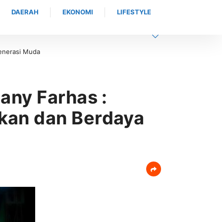
DAERAH
EKONOMI
LIFESTYLE
p Bimtek, BDK Provinsi Aceh Perkuat Fondasi Pelatihan Berkualitas
any Farhas :
kan dan Berdaya