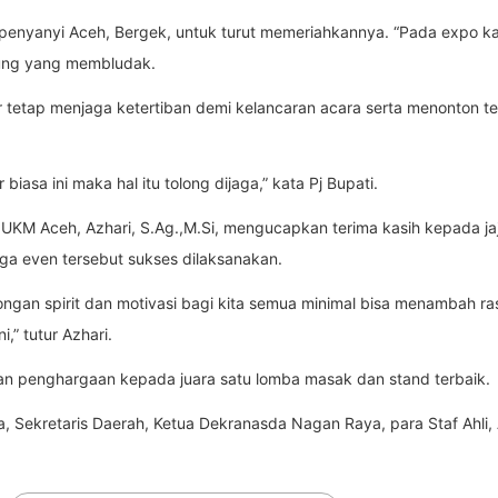
n penyanyi Aceh, Bergek, untuk turut memeriahkannya. “Pada expo kal
jung yang membludak.
tetap menjaga ketertiban demi kelancaran acara serta menonton ter
asa ini maka hal itu tolong dijaga,” kata Pj Bupati.
 UKM Aceh, Azhari, S.Ag.,M.Si, mengucapkan terima kasih kepada 
gga even tersebut sukses dilaksanakan.
gan spirit dan motivasi bagi kita semua minimal bisa menambah ras
” tutur Azhari.
n penghargaan kepada juara satu lomba masak dan stand terbaik.
a, Sekretaris Daerah, Ketua Dekranasda Nagan Raya, para Staf Ahli,