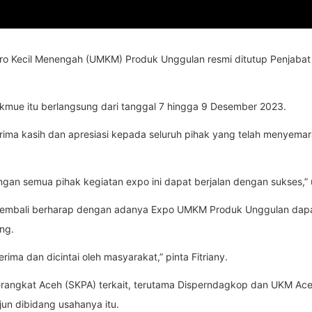
o Kecil Menengah (UMKM) Produk Unggulan resmi ditutup Penjabat (P
kmue itu berlangsung dari tanggal 7 hingga 9 Desember 2023.
erima kasih dan apresiasi kepada seluruh pihak yang telah menye
an semua pihak kegiatan expo ini dapat berjalan dengan sukses,” uja
i kembali berharap dengan adanya Expo UMKM Produk Unggulan da
ng.
ima dan dicintai oleh masyarakat,” pinta Fitriany.
Perangkat Aceh (SKPA) terkait, terutama Disperndagkop dan UKM Ac
n dibidang usahanya itu.