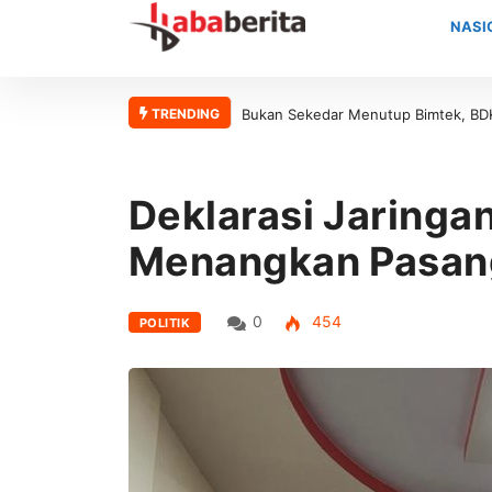
NASI
TRENDING
Bukan Sekedar Menutup Bimtek, BDK Provinsi Aceh Perkuat Fo
Deklarasi Jaringa
Menangkan Pasang
0
454
POLITIK