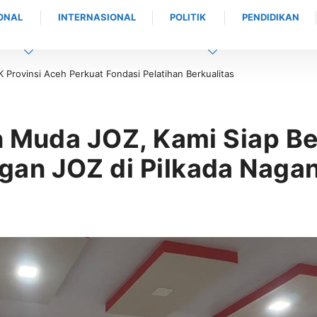
ONAL
INTERNASIONAL
POLITIK
PENDIDIKAN
ndasi Pelatihan Berkualitas
Beri Pengarahan Soal Layanan di Kanwil BP
Sudut Pandang Masyarakat
n Muda JOZ, Kami Siap B
an JOZ di Pilkada Naga