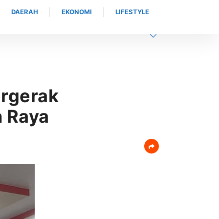
DAERAH
EKONOMI
LIFESTYLE
N Provinsi NTT, Menteri Nusron: Gunakan
ergerak
n Raya