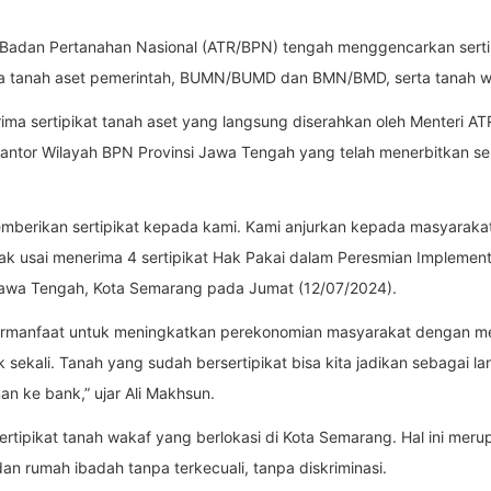
Badan Pertanahan Nasional (ATR/BPN) tengah menggencarkan sertipik
uga tanah aset pemerintah, BUMN/BUMD dan BMN/BMD, serta tanah w
rima sertipikat tanah aset yang langsung diserahkan oleh Menteri 
tor Wilayah BPN Provinsi Jawa Tengah yang telah menerbitkan ser
emberikan sertipikat kepada kami. Kami anjurkan kepada masyarakat
emak usai menerima 4 sertipikat Hak Pakai dalam Peresmian Implement
Jawa Tengah, Kota Semarang pada Jumat (12/07/2024).
 bermanfaat untuk meningkatkan perekonomian masyarakat dengan me
 sekali. Tanah yang sudah bersertipikat bisa kita jadikan sebagai 
man ke bank,” ujar Ali Makhsun.
rtipikat tanah wakaf yang berlokasi di Kota Semarang. Hal ini m
an rumah ibadah tanpa terkecuali, tanpa diskriminasi.