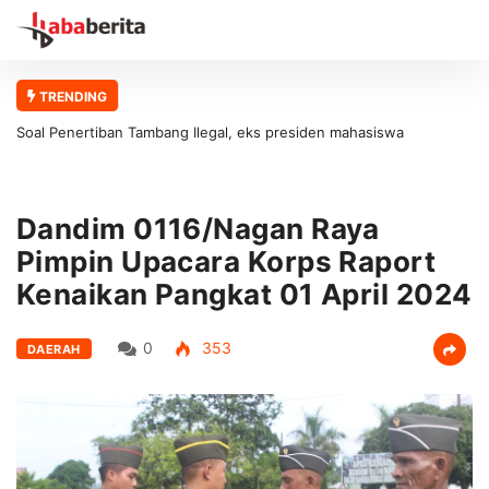
TRENDING
Soal Penertiban Tambang Ilegal, eks presiden mahasiswa
universitas abulyatama : Gubernur Aceh Jangan Asal Bicara Tanpa
Solusi!
Dandim 0116/Nagan Raya
Pimpin Upacara Korps Raport
Kenaikan Pangkat 01 April 2024
0
353
DAERAH