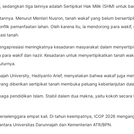
, sedangkan tiga lainnya adalah Sertipikat Hak Milik (SHM) untuk
patannya. Menurut Menteri Nusron, tanah wakaf yang belum berserti
nflik pemanfaatan lahan. Oleh karena itu, ia mendorong para wakif,
asi tanah.
mengapresiasi meningkatnya kesadaran masyarakat dalam menyertipi
a para wakif dan nazir. Kesadaran untuk menyertipikatkan tanah wa
uturnya.
jah University, Hadiyanto Arief, menyatakan bahwa wakaf juga mem
yang diberikan sertipikat tanah membuka peluang keberlanjutan dal
mbaga pendidikan Islam. Stabil dalam dua makna, yaitu kokoh secara
erselenggara empat kali. Di tahun keempatnya, ICOP 2026 mengan
antara Universitas Darunnajah dan Kementerian ATR/BPN.