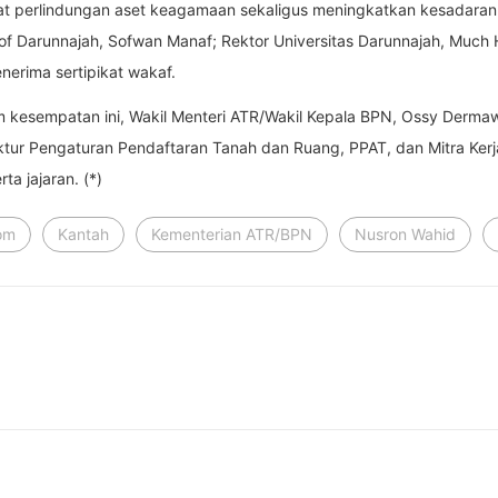
at perlindungan aset keagamaan sekaligus meningkatkan kesadaran 
nt of Darunnajah, Sofwan Manaf; Rektor Universitas Darunnajah, Muc
nerima sertipikat wakaf.
kesempatan ini, Wakil Menteri ATR/Wakil Kepala BPN, Ossy Dermaw
ktur Pengaturan Pendaftaran Tanah dan Ruang, PPAT, dan Mitra Kerj
ta jajaran. (*)
om
Kantah
Kementerian ATR/BPN
Nusron Wahid