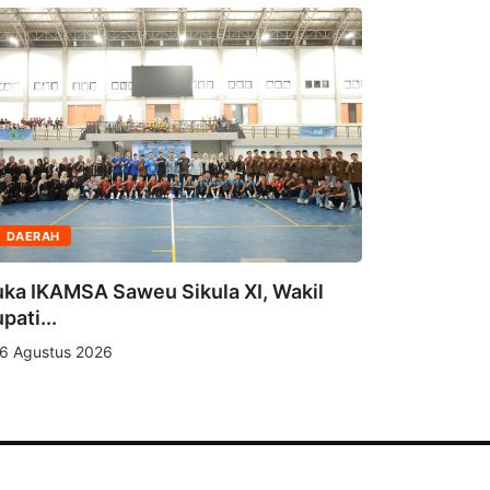
DAERAH
DAERAH
ka IKAMSA Saweu Sikula XI, Wakil
pati...
Bukan Se
Provinsi A
6 Agustus 2026
6 Agustus