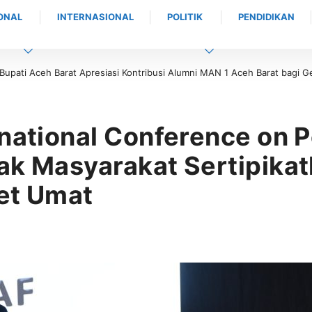
ONAL
INTERNASIONAL
POLITIK
PENDIDIKAN
AN 1 Aceh Barat bagi Generasi Muda
Bukan Sekedar Menutup Bimtek, BDK 
rnational Conference on 
ak Masyarakat Sertipika
et Umat