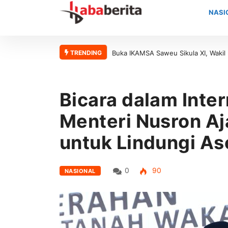
NASI
TRENDING
aweu Sikula XI, Wakil Bupati Aceh Barat Apresiasi Kontribusi Alumni M
Bicara dalam Inte
Menteri Nusron Aj
untuk Lindungi As
0
90
NASIONAL