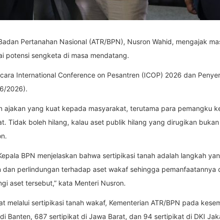
 Badan Pertanahan Nasional (ATR/BPN), Nusron Wahid, mengajak ma
i potensi sengketa di masa mendatang.
cara International Conference on Pesantren (ICOP) 2026 dan Penyer
06/2026).
dan ajakan yang kuat kepada masyarakat, terutama para pemangku k
. Tidak boleh hilang, kalau aset publik hilang yang dirugikan bukan
on.
Kepala BPN menjelaskan bahwa sertipikasi tanah adalah langkah yan
 dan perlindungan terhadap aset wakaf sehingga pemanfaatannya d
i aset tersebut,” kata Menteri Nusron.
melalui sertipikasi tanah wakaf, Kementerian ATR/BPN pada kesemp
di Banten, 687 sertipikat di Jawa Barat, dan 94 sertipikat di DKI Jaka