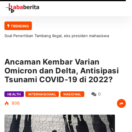
TRENDING
Soal Penertiban Tambang Ilegal, eks presiden mahasiswa
universitas abulyatama : Gubernur Aceh Jangan Asal Bicara Tanpa
Solusi!
Ancaman Kembar Varian
Omicron dan Delta, Antisipasi
Tsunami COVID-19 di 2022?
0
HEALTH
INTERNASIONAL
NASIONAL
806