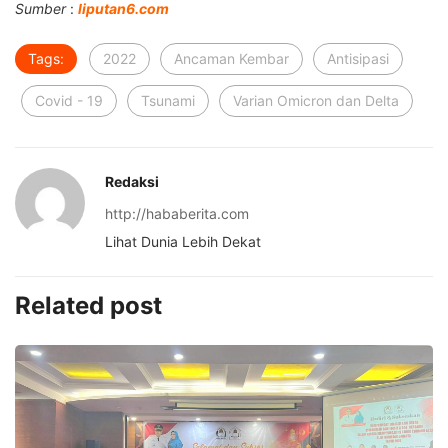
Sumber
:
liputan6.com
Tags:
2022
Ancaman Kembar
Antisipasi
Covid - 19
Tsunami
Varian Omicron dan Delta
Redaksi
http://hababerita.com
Lihat Dunia Lebih Dekat
Related post