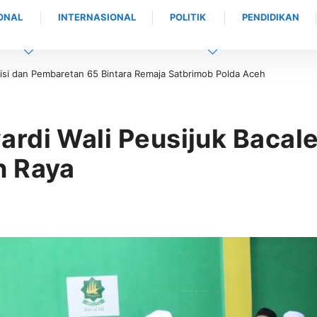
ONAL
INTERNASIONAL
POLITIK
PENDIDIKAN
maja Satbrimob Polda Aceh
Soal Penertiban Tambang Ilegal, eks preside
Aceh Jangan Asal Bicara Tanpa Solusi!
rdi Wali Peusijuk Bacal
n Raya