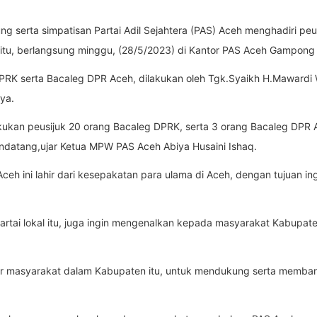
g serta simpatisan Partai Adil Sejahtera (PAS) Aceh menghadiri pe
eh itu, berlangsung minggu, (28/5/2023) di Kantor PAS Aceh Gampo
g DPRK serta Bacaleg DPR Aceh, dilakukan oleh Tgk.Syaikh H.Mawardi Wa
ya.
ukan peusijuk 20 orang Bacaleg DPRK, serta 3 orang Bacaleg DPR A
datang,ujar Ketua MPW PAS Aceh Abiya Husaini Ishaq.
Aceh ini lahir dari kesepakatan para ulama di Aceh, dengan tujuan 
i partai lokal itu, juga ingin mengenalkan kepada masyarakat Kabupa
ar masyarakat dalam Kabupaten itu, untuk mendukung serta membant