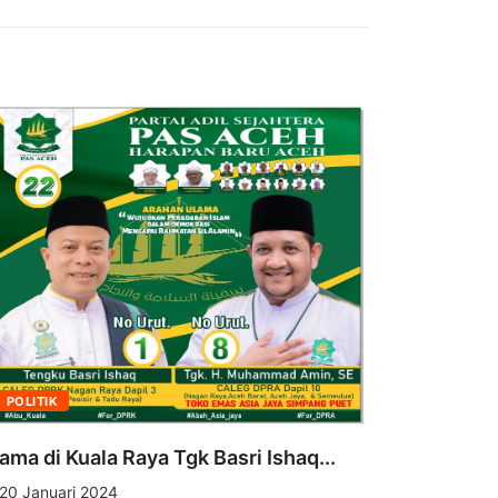
DAERAH
Pemkab N
POLITIK
Ribua Bibit
1 Agustus
ama di Kuala Raya Tgk Basri Ishaq...
20 Januari 2024