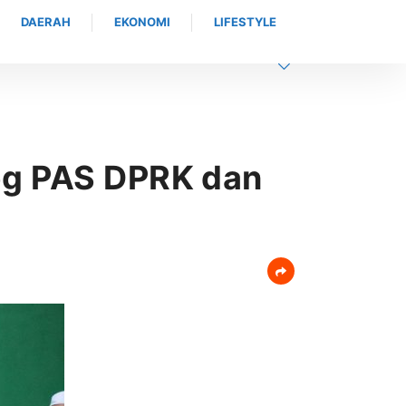
DAERAH
EKONOMI
LIFESTYLE
n mahasiswa universitas abulyatama : Gubernur
eg PAS DPRK dan