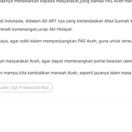
pihaknya menawarkan kepada masyarakat,yang bahwa PAS Aceh mem
 di Indonesia, didalam AD ART nya yang berlandaskan Ahlul Sunnah W
meraih kemenangan,ucap Abi Hidayat.
Raya, agar solid dalam memperjuangkan PAS Aceh, guna untuk terwuj
h masyarakat Aceh, agar dapat memenangkan partai besutan ulama
an mampu kita kembalikan marwah Aceh, seperti jayanya islam masa
yaikh Tgk H Mawardi Wali