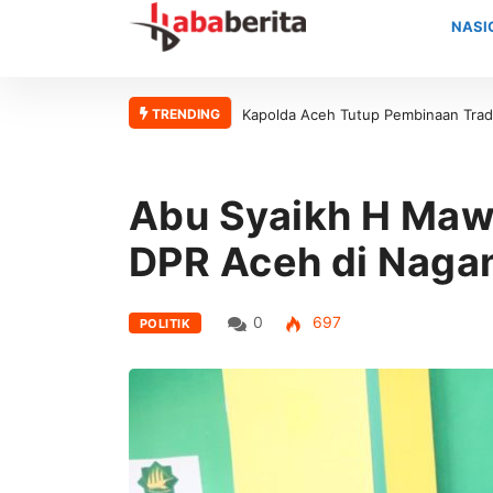
NASI
TRENDING
Kapolda Aceh Tutup Pembinaan Tradisi dan Pembaretan 65 Bintara Re
Abu Syaikh H Mawa
DPR Aceh di Naga
0
697
POLITIK