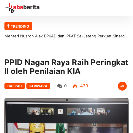
TRENDING
Menteri Nusron Ajak BPKAD dan IPPAT Se-Jateng Perkuat Sinergi
Wujudkan Transformasi Layanan Pertanahan
PPID Nagan Raya Raih Peringkat
II oleh Penilaian KIA
0
439
DAERAH
PARIWARA