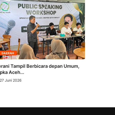
DAERAH
OPINI
rani Tampil Berbicara depan Umum,
pka Aceh...
Pendidika
27 Juni 2026
Realitas G
19 Juni 2