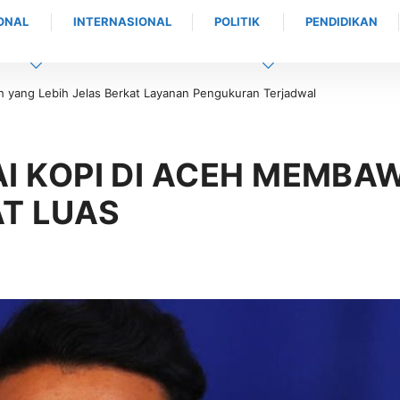
ONAL
INTERNASIONAL
POLITIK
PENDIDIKAN
erkat Layanan Pengukuran Terjadwal
Buka IKAMSA Saweu Sikula XI, Wakil
Aceh Barat bagi Generasi Muda
I KOPI DI ACEH MEMBA
T LUAS